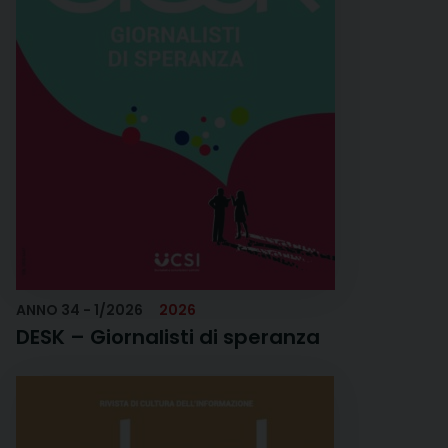
Eventi
17 Maggio 2025
17
Mag
Consiglio nazionale
dell'Ucsi
Eventi UCSI
25 Marzo 2025
Il 'social time'
dell'Ucsi il 25 marzo
alle 20
ANNO 34 - 1/2026
2026
DESK – Giornalisti di speranza