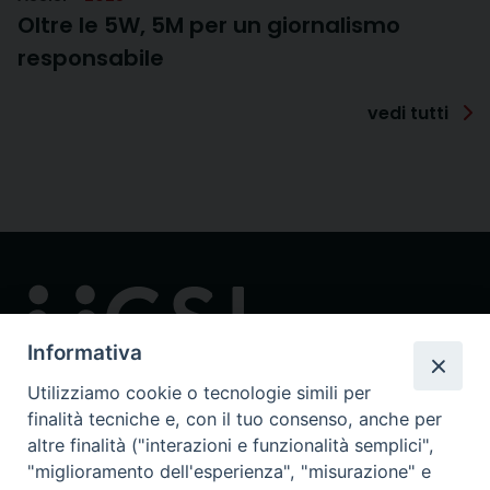
Oltre le 5W, 5M per un giornalismo
responsabile
vedi tutti
Informativa
Utilizziamo cookie o tecnologie simili per
finalità tecniche e, con il tuo consenso, anche per
Contatti
altre finalità ("interazioni e funzionalità semplici",
via in Lucina 16/a, 00186 Roma
"miglioramento dell'esperienza", "misurazione" e
tel: 0668802874