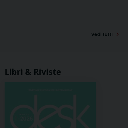
Eventi UCSI
23 Gennaio
23
2026
Gen
vedi tutti
Congresso nazionale
dell'Ucsi
Libri & Riviste
Eventi
17 Maggio 2025
17
Mag
Dialogo sulle 5M: più
fonti. Il 17 maggio a
Roma nella sede Ucsi