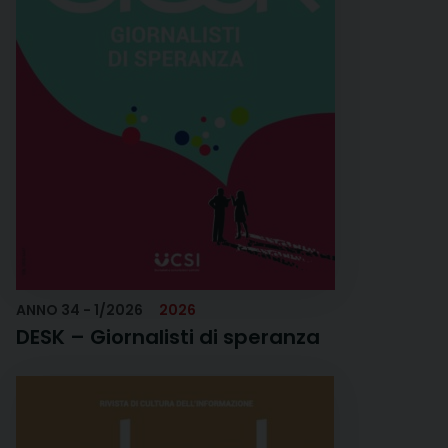
Eventi
17 Maggio 2025
17
Mag
Consiglio nazionale
dell'Ucsi
Eventi UCSI
25 Marzo 2025
Il 'social time'
dell'Ucsi il 25 marzo
alle 20
ANNO 34 - 1/2026
2026
DESK – Giornalisti di speranza