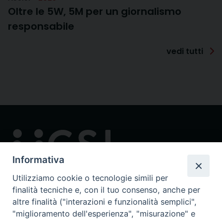
Oltre le 5W, 5M per un giornalismo
responsabile
vedi tutti
Informativa
Utilizziamo cookie o tecnologie simili per
finalità tecniche e, con il tuo consenso, anche per
Contatti
altre finalità ("interazioni e funzionalità semplici",
via in Lucina 16/a, 00186 Roma
"miglioramento dell'esperienza", "misurazione" e
tel: 0668802874