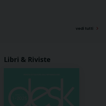
Eventi UCSI
23 Gennaio
23
2026
Gen
vedi tutti
Congresso nazionale
dell'Ucsi
Libri & Riviste
Eventi
17 Maggio 2025
17
Mag
Dialogo sulle 5M: più
fonti. Il 17 maggio a
Roma nella sede Ucsi