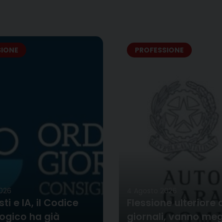
SIONE
PROFESSIONE
026
4 Agosto 2026
sti e IA, il Codice
Flessione ulteriore 
ogico ha già
giornali, vanno megl