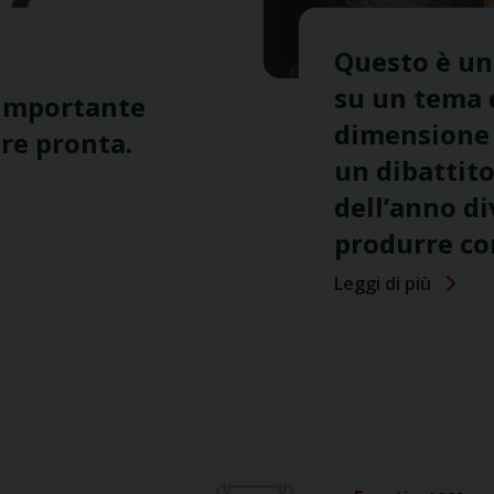
Questo è uno
su un tema 
 importante
dimensione 
are pronta.
un dibattito
dell’anno d
produrre co
Leggi di più