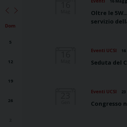
Eventi
16 Magg
16
Mag
Oltre le 5W.
servizio del
Dom
5
Eventi UCSI
16
16
Mag
12
Seduta del C
19
Eventi UCSI
23
23
26
Gen
Congresso n
2