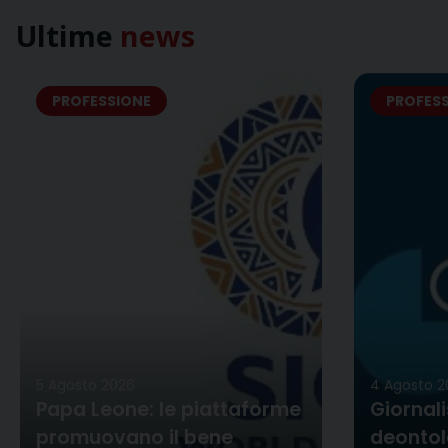
Ultime
news
PROFESSIONE
PROFES
5 Agosto 2026
4 Agosto 2
Papa Leone: le piattaforme
Giornali
promuovano il bene
deontol