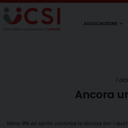
Skip
to
content
ASSOCIAZIONE
I da
Ancora un
Meno 8% ad aprile: continua la discesa per i quotid