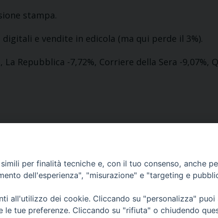
usione stampa.
digitali e vendite in edicola (ma qui perde il 3%).
5%, La Repubblica -7,72%, Corriere della Sera -9,07%,
imili per finalità tecniche e, con il tuo consenso, anche per 
amento dell'esperienza", "misurazione" e "targeting e pubbli
Contatti
i all'utilizzo dei cookie. Cliccando su "personalizza" puoi
via in Lucina 16/a, 00186 Roma
re le tue preferenze. Cliccando su "rifiuta" o chiudendo que
tel: 0668802874