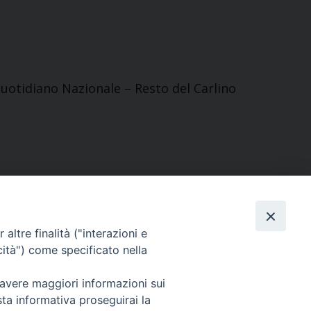
 Quotidiano Nazionale – Resto del Carlino
altre finalità ("interazioni e
cità") come specificato nella
Redazione centrale
 avere maggiori informazioni sui
ucsi@ucsi.it
sta informativa proseguirai la