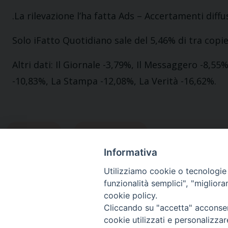
.
La rilevazione l’ha fatta Ads – Accertamenti diff
Solo iFatto Quotidiano sale del 5,46% di tra copie 
Altri dati: Il Giornale -3,79%, Il Messaggero -8,5
-10,83%, La Stampa -12,08%, La Verità -16,62%.
aprile
Quotidiani
Informativa
Utilizziamo cookie o tecnologie s
funzionalità semplici", "miglior
cookie policy.
Cliccando su "accetta" acconsent
cookie utilizzati e personalizza