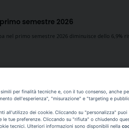
l primo semestre 2026
mpa nel primo semestre 2026 diminuisce dello 6,9% r
Pagine:
1
2
3
4
5
6
7
...
772
»
imili per finalità tecniche e, con il tuo consenso, anche per 
amento dell'esperienza", "misurazione" e "targeting e pubbli
Contatti
i all'utilizzo dei cookie. Cliccando su "personalizza" puoi
via in Lucina 16/a, 00186 Roma
re le tue preferenze. Cliccando su "rifiuta" o chiudendo que
tel: 0668802874
okie tecnici. Ulteriori informazioni sono disponibili nella
coo