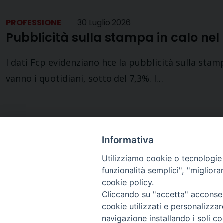
PROFESSIONE
30 Luglio 2026
Pubblicità sulla stampa in calo ne
I dati Fcp evidenziano hce la pubblicità sulla sta
vanno i quotidiani, sotto del 7,3%. I…
Informativa
Utilizziamo cookie o tecnologie s
funzionalità semplici", "miglior
cookie policy.
Cliccando su "accetta" acconsent
cookie utilizzati e personalizza
navigazione installando i soli co