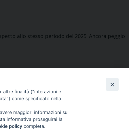
ispetto allo stesso periodo del 2025. Ancora peggio
altre finalità ("interazioni e
cità") come specificato nella
Redazione centrale
 avere maggiori informazioni sui
ucsi@ucsi.it
sta informativa proseguirai la
kie policy
completa.