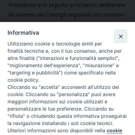
Presidente e in seguito a richieste deliberate
da almeno sei Consigli regionali con mozioni
tra loro coordinate, convocare il Congresso
Informativa
con voto a maggioranza semplice;
Utilizziamo cookie o tecnologie simili per
o) nominare, per il periodo di vigenza del
finalità tecniche e, con il tuo consenso, anche per
proprio mandato, il Direttore di ciascuna
altre finalità ("interazioni e funzionalità semplici",
"miglioramento dell'esperienza", "misurazione" e
delle iniziative editoriali dell’UCSI.
"targeting e pubblicità") come specificato nella
cookie policy.
12.3 Il Consiglio nazionale si riunisce
Cliccando su "accetta" acconsenti all'utilizzo dei
ordinariamente almeno tre volte l’anno,
cookie. Cliccando su "personalizza" puoi avere
anche online, su convocazione del Presidente
maggiori informazioni sui cookie utilizzati e
personalizzare le tue preferenze. Cliccando su
nazionale, inviata anche per via telematica
"rifiuta" o chiudendo questa informativa proseguirai
con non meno di venti giorni di anticipo.12.4
la navigazione installando i soli cookie tecnici.
Preferenze Cookie
In caso di urgenza motivata è ammessa la
Ulteriori informazioni sono disponibili nella
cookie