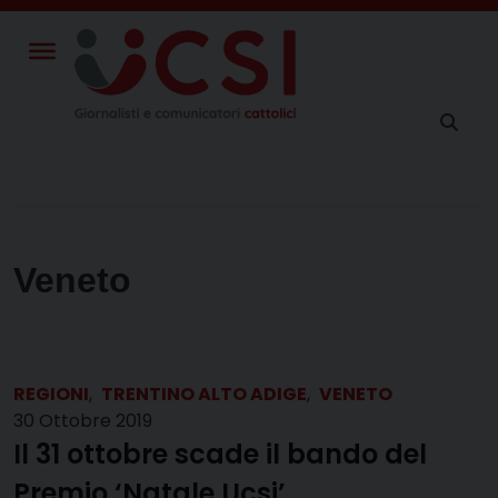
Skip
to
content
Veneto
REGIONI
,
TRENTINO ALTO ADIGE
,
VENETO
30 Ottobre 2019
Il 31 ottobre scade il bando del
Premio ‘Natale Ucsi’