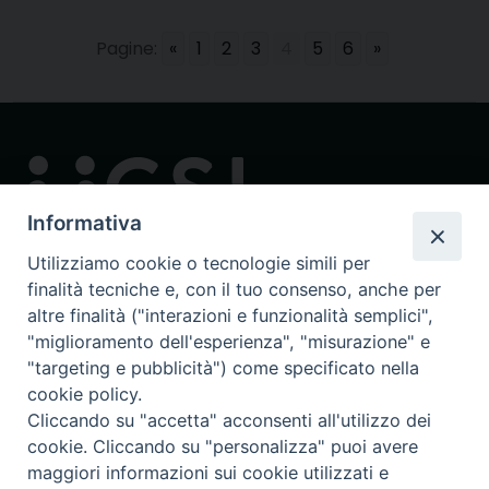
Pagine:
«
1
2
3
4
5
6
»
Informativa
Utilizziamo cookie o tecnologie simili per
finalità tecniche e, con il tuo consenso, anche per
Contatti
altre finalità ("interazioni e funzionalità semplici",
via in Lucina 16/a, 00186 Roma
"miglioramento dell'esperienza", "misurazione" e
tel: 0668802874
"targeting e pubblicità") come specificato nella
fax: 0645449621
cookie policy.
email: ucsi@ucsi.it
Cliccando su "accetta" acconsenti all'utilizzo dei
cookie. Cliccando su "personalizza" puoi avere
maggiori informazioni sui cookie utilizzati e
Redazione centrale