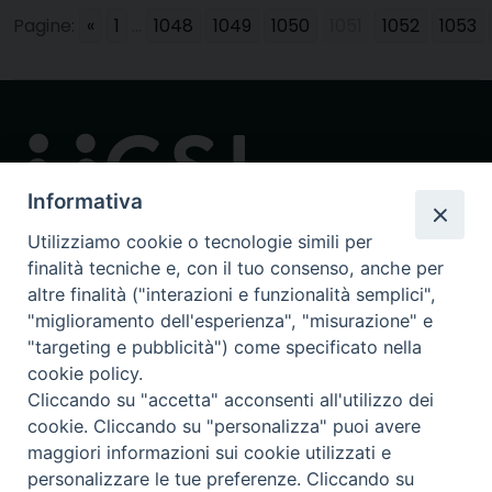
Pagine:
«
1
...
1048
1049
1050
1051
1052
1053
Informativa
Utilizziamo cookie o tecnologie simili per
finalità tecniche e, con il tuo consenso, anche per
Contatti
altre finalità ("interazioni e funzionalità semplici",
via in Lucina 16/a, 00186 Roma
"miglioramento dell'esperienza", "misurazione" e
tel: 0668802874
"targeting e pubblicità") come specificato nella
fax: 0645449621
cookie policy.
email: ucsi@ucsi.it
Cliccando su "accetta" acconsenti all'utilizzo dei
cookie. Cliccando su "personalizza" puoi avere
maggiori informazioni sui cookie utilizzati e
Redazione centrale
personalizzare le tue preferenze. Cliccando su