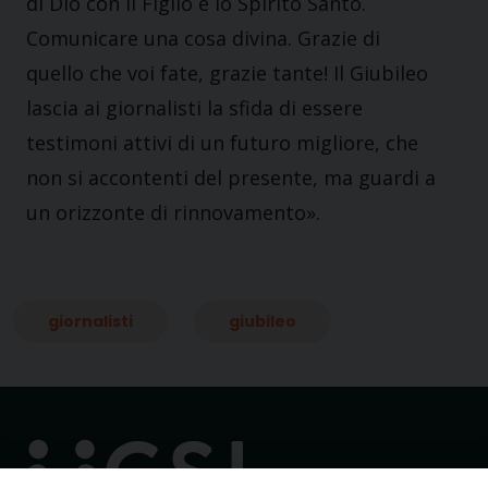
di Dio con il Figlio e lo Spirito Santo.
Comunicare una cosa divina. Grazie di
quello che voi fate, grazie tante! Il Giubileo
lascia ai giornalisti la sfida di essere
testimoni attivi di un futuro migliore, che
non si accontenti del presente, ma guardi a
un orizzonte di rinnovamento».
giornalisti
giubileo