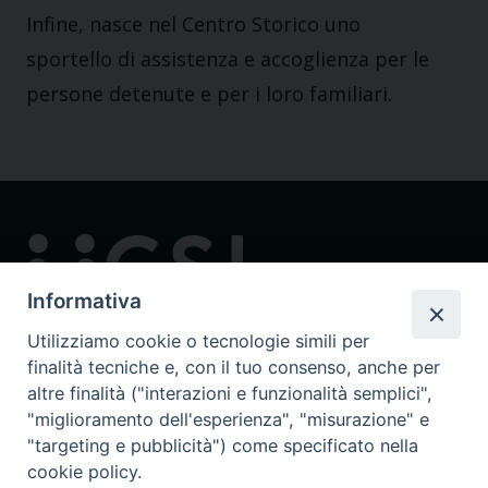
Infine, nasce nel Centro Storico uno
sportello di assistenza e accoglienza per le
persone detenute e per i loro familiari.
Informativa
Utilizziamo cookie o tecnologie simili per
finalità tecniche e, con il tuo consenso, anche per
Contatti
altre finalità ("interazioni e funzionalità semplici",
via in Lucina 16/a, 00186 Roma
"miglioramento dell'esperienza", "misurazione" e
tel: 0668802874
"targeting e pubblicità") come specificato nella
fax: 0645449621
cookie policy.