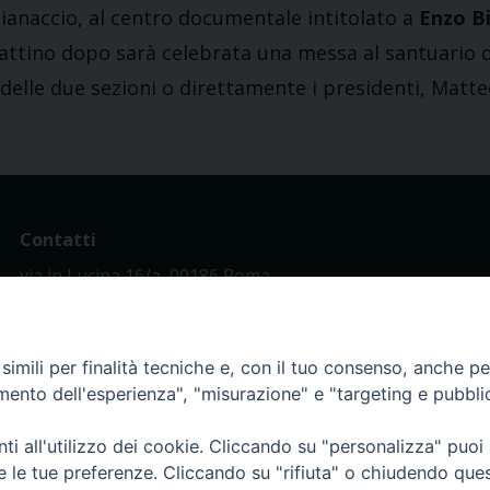
ianaccio, al centro documentale intitolato a
Enzo B
 mattino dopo sarà celebrata una messa al santuario 
delle due sezioni o direttamente i presidenti, Matteo
Contatti
via in Lucina 16/a, 00186 Roma
tel: 0668802874
fax: 0645449621
email: ucsi@ucsi.it
imili per finalità tecniche e, con il tuo consenso, anche per 
amento dell'esperienza", "misurazione" e "targeting e pubbli
i all'utilizzo dei cookie. Cliccando su "personalizza" puoi
re le tue preferenze. Cliccando su "rifiuta" o chiudendo que