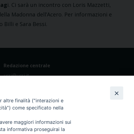
iag
i. Ci sarà un incontro con Loris Mazzetti,
della Madonna dell’Acero. Per informazioni e
 Billi e Sara Bessi.
Redazione centrale
ucsi@ucsi.it
altre finalità ("interazioni e
cità") come specificato nella
Privacy policy - trasparenza
 avere maggiori informazioni sui
sta informativa proseguirai la