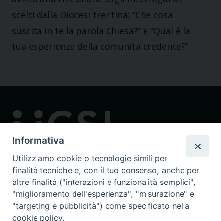
scelti dalla Diocesi trentina: “Che cosa
suscita in te la parola Chiesa?” e “Qual è la
tua esperienza della comunità credente?”
Informativa
Utilizziamo cookie o tecnologie simili per
finalità tecniche e, con il tuo consenso, anche per
Contatti
altre finalità ("interazioni e funzionalità semplici",
via in Lucina 16/a, 00186 Roma
"miglioramento dell'esperienza", "misurazione" e
tel: 0668802874
"targeting e pubblicità") come specificato nella
fax: 0645449621
cookie policy.