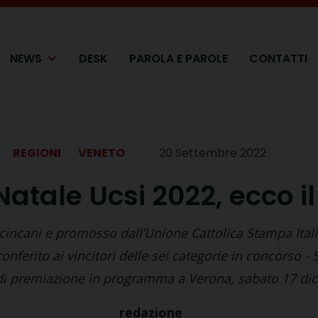
NEWS
DESK
PAROLA E PAROLE
CONTATTI
REGIONI
VENETO
20 Settembre 2022
atale Ucsi 2022, ecco i
ccincani e promosso dall’Unione Cattolica Stampa Ital
onferito ai vincitori delle sei categorie in concorso -
a di premiazione in programma a Verona, sabato 17 di
redazione