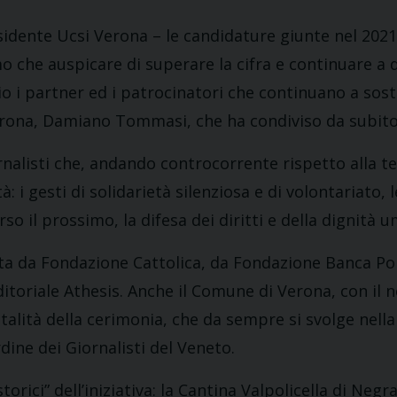
sidente Ucsi Verona – le candidature giunte nel 2021 d
o che auspicare di superare la cifra e continuare a 
io i partner ed i patrocinatori che continuano a sost
rona, Damiano Tommasi, che ha condiviso da subito i
rnalisti che, andando controcorrente rispetto alla 
à: i gesti di solidarietà silenziosa e di volontariato, 
rso il prossimo, la difesa dei diritti e della dignità 
uta da Fondazione Cattolica, da Fondazione Banca Po
editoriale Athesis. Anche il Comune di Verona, con 
pitalità della cerimonia, che da sempre si svolge nell
rdine dei Giornalisti del Veneto.
orici” dell’iniziativa: la Cantina Valpolicella di Neg