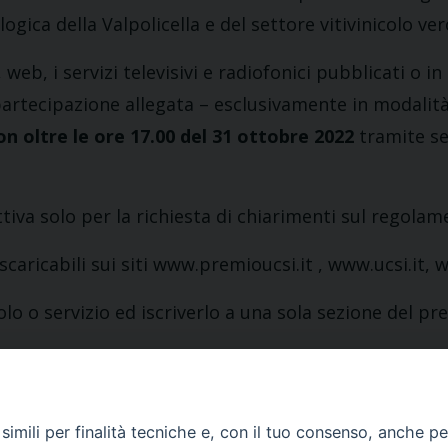
gica della Valpolicella e del settore vitivinicolo ver
, web, i servizi televisivi e radiofonici pubblicati o
partecipazione allegata – esclusivamente in modalità
n oltre le ore 17.00 del 31 ottobre 2022
tramite ser
iva solo per la richiesta di chiarimenti sul regolam
caricabili sui siti
www.premioucsi.it
,
www.ucsi.it
,
w
 o servizio ed iscriverlo a una sola sezione del prem
imili per finalità tecniche e, con il tuo consenso, anche per 