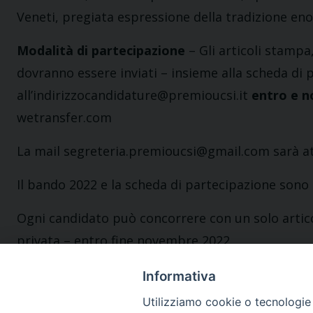
Veneti, pregiata espressione della tradizione enolo
Modalità di partecipazione
– Gli articoli stampa
dovranno essere inviati – insieme alla scheda di 
all’indirizzocandidature@premioucsi.it
entro e no
wetransfer.com
La mail segreteria.premioucsi@gmail.com sarà att
Il bando 2022 e la scheda di partecipazione sono s
Ogni candidato può concorrere con un solo articolo
privata – entro fine novembre 2022.
Informativa
Utilizziamo cookie o tecnologie s