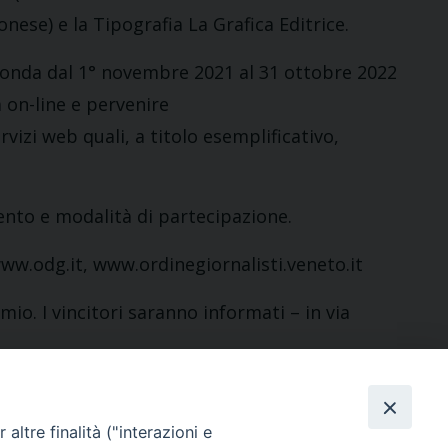
onese) e la Tipografia La Grafica Editrice.
 in onda dal 1° novembre 2021 al 31 ottobre 2022
 on-line e pervenire
vizi web quali, a titolo esemplificativo,
ento e modalità di partecipazione.
ww.odg.it,
www.ordinegiornalisti.veneto.it
io. I vincitori saranno informati – in via
altre finalità ("interazioni e