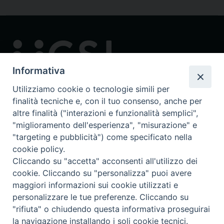
Informativa
Utilizziamo cookie o tecnologie simili per
finalità tecniche e, con il tuo consenso, anche per
Contatti
altre finalità ("interazioni e funzionalità semplici",
via in Lucina 16/a, 00186 Roma
"miglioramento dell'esperienza", "misurazione" e
tel: 0668802874
"targeting e pubblicità") come specificato nella
fax: 0645449621
cookie policy.
email: ucsi@ucsi.it
Cliccando su "accetta" acconsenti all'utilizzo dei
cookie. Cliccando su "personalizza" puoi avere
maggiori informazioni sui cookie utilizzati e
Redazione centrale
personalizzare le tue preferenze. Cliccando su
ucsi@ucsi.it
"rifiuta" o chiudendo questa informativa proseguirai
la navigazione installando i soli cookie tecnici.