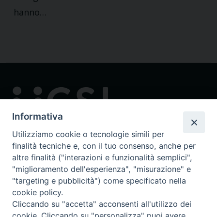
hanno…
Informativa
Utilizziamo cookie o tecnologie simili per
finalità tecniche e, con il tuo consenso, anche per
Contatti
altre finalità ("interazioni e funzionalità semplici",
via in Lucina 16/a, 00186 Roma
"miglioramento dell'esperienza", "misurazione" e
tel: 0668802874
"targeting e pubblicità") come specificato nella
fax: 0645449621
cookie policy.
email: ucsi@ucsi.it
Cliccando su "accetta" acconsenti all'utilizzo dei
cookie. Cliccando su "personalizza" puoi avere