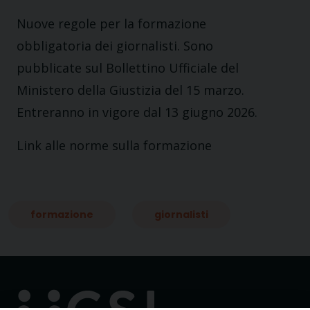
Nuove regole per la formazione
obbligatoria dei giornalisti. Sono
pubblicate sul Bollettino Ufficiale del
Ministero della Giustizia del 15 marzo.
Entreranno in vigore dal 13 giugno 2026.
Link alle norme sulla formazione
formazione
giornalisti