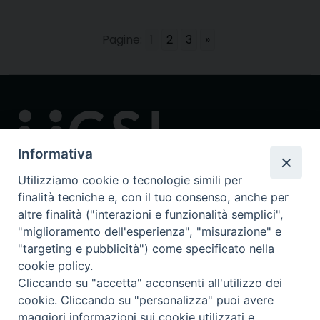
Pagine:
1
2
3
»
Informativa
Utilizziamo cookie o tecnologie simili per
finalità tecniche e, con il tuo consenso, anche per
Contatti
altre finalità ("interazioni e funzionalità semplici",
via in Lucina 16/a, 00186 Roma
"miglioramento dell'esperienza", "misurazione" e
tel: 0668802874
"targeting e pubblicità") come specificato nella
fax: 0645449621
cookie policy.
email: ucsi@ucsi.it
Cliccando su "accetta" acconsenti all'utilizzo dei
cookie. Cliccando su "personalizza" puoi avere
maggiori informazioni sui cookie utilizzati e