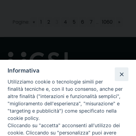
Pagine:
«
1
2
3
4
5
6
7
...
1060
»
Informativa
Utilizziamo cookie o tecnologie simili per
finalità tecniche e, con il tuo consenso, anche per
Contatti
altre finalità ("interazioni e funzionalità semplici",
via in Lucina 16/a, 00186 Roma
"miglioramento dell'esperienza", "misurazione" e
tel: 0668802874
"targeting e pubblicità") come specificato nella
fax: 0645449621
cookie policy.
email: ucsi@ucsi.it
Cliccando su "accetta" acconsenti all'utilizzo dei
cookie. Cliccando su "personalizza" puoi avere