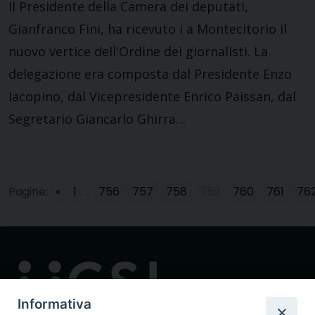
Il Presidente della Camera dei deputati,
Gianfranco Fini, ha ricevuto i a Montecitorio il
nuovo vertice dell'Ordine dei giornalisti. La
delegazione era composta dal Presidente Enzo
Iacopino, dal Vicepresidente Enrico Paissan, dal
Segretario Giancarlo Ghirra…
Pagine:
«
1
...
756
757
758
759
760
761
76
Informativa